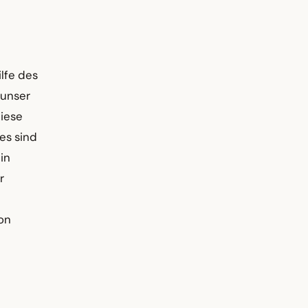
lfe des
 unser
diese
es sind
in
r
von