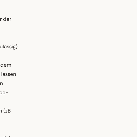
r der
ulässig)
f dem
 lassen
en
ice-
n (zB