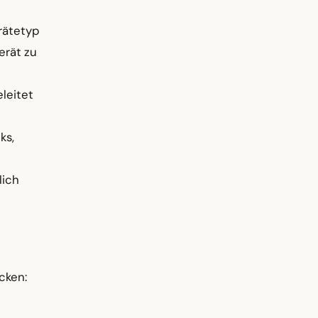
rätetyp
erät zu
leitet
ks,
lich
cken: