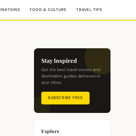
INATIONS
FOOD & CULTURE
TRAVEL TIPS
Stay Inspired
Get the best travel stories and
destination guides delivered to
your inbox.
SUBSCRIBE FREE
Explore