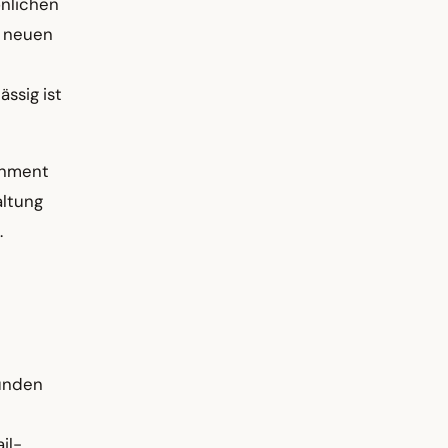
önlichen
m neuen
ssig ist
inment
altung
.
h
bunden
il-