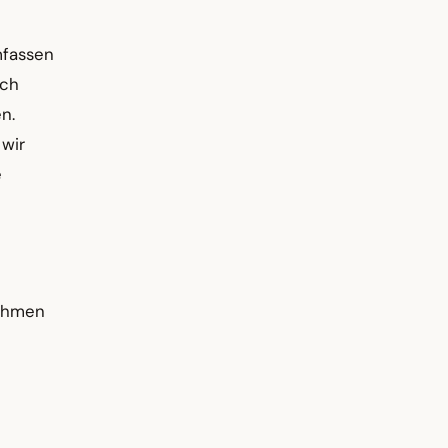
mfassen
uch
n.
 wir
e
nehmen