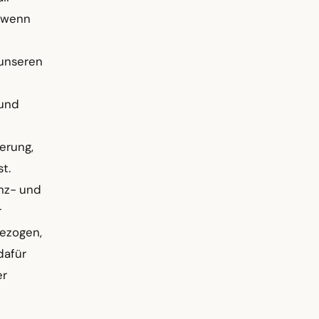
, wenn
 unseren
 und
erung,
t.
anz- und
r
gezogen,
dafür
er